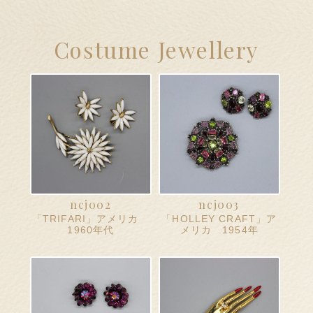
hi大和郡山店へのお問い合わせ
Costume Jewellery
問い合わせ
送信フォームが開きます）
ート
ンプルページ
スト
ncj002
ncj003
「TRIFARI」アメリカ
「HOLLEY CRAFT」ア
イアカウント
1960年代
メリカ 1954年
和郡山店
払い