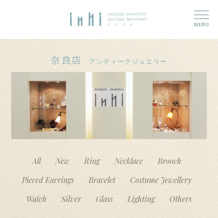
トップ
ナ
コ
ーム
MENU
ビ
ン
奈良店
ゲ
テ
6 (タイトルなし)
ー
ン
奈良店
アンティークジュエリー
シ
ツ
大和郡山店
11 (タイトルなし)
ョ
へ
ン
ス
アクセス
へ
キ
ス
ッ
お問い合わせ
キ
プ
ッ
プ
Access
All
New
Ring
Necklace
Brooch
Pieced Earrings
Bracelet
Costume Jewellery
Watch
Silver
Glass
Lighting
Others
n h i 奈良店へのお問い合わせ