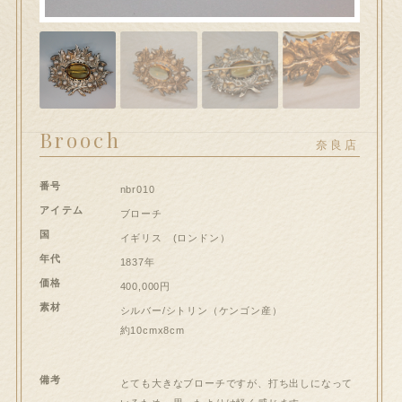
hi大和郡山店へのお問い合わせ
問い合わせ
送信フォームが開きます）
Brooch
ート
奈良店
番号
ンプルページ
nbr010
アイテム
ブローチ
国
スト
イギリス (ロンドン）
年代
1837年
価格
イアカウント
400,000円
素材
シルバー/シトリン（ケンゴン産）
約10cmx8cm
和郡山店
払い
備考
とても大きなブローチですが、打ち出しになって