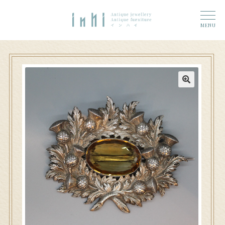
トップ
ナ
コ
ーム
MENU
ビ
ン
奈良店
ゲ
テ
6 (タイトルなし)
ー
ン
シ
ツ
大和郡山店
11 (タイトルなし)
ョ
へ
ン
ス
アクセス
へ
キ
ス
ッ
お問い合わせ
キ
プ
ッ
プ
Access
n h i 奈良店へのお問い合わせ