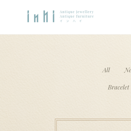
ナ
コ
ビ
ン
Access
ゲ
テ
(タイトルなし)
#111 (タイトルなし)
i n h i
ー
ン
シ
ツ
ョ
へ
ン
ス
へ
キ
All
N
ント
大和郡山店
支払い
ス
ッ
キ
プ
Bracelet
ッ
プ