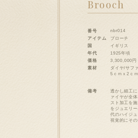
Brooch
nbr014
番号
アイテム
ブローチ
国
イギリス
年代
1925年頃
価格
3,300,000円
素材
ダイヤ/サファ
5ｃｍｘ2ｃ
備考
透かし細工に
ァイヤが全体
スト加工を施
をジュエリー
代のハイジュ
視覚的にその