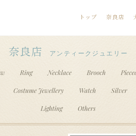
トップ
奈良店
お問い合
 奈良店へのお問い合わせ
inhi大和郡山店へのお問い合わせ
（送信フ
奈良店
アンティークジュエリー
ew
Ring
Necklace
Brooch
Piece
Costume Jewellery
Watch
Silver
Lighting
Others