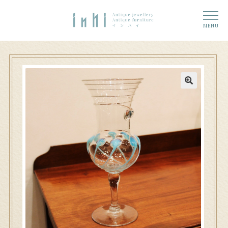
トップ
ナ
コ
ーム
MENU
ビ
ン
奈良店
ゲ
テ
6 (タイトルなし)
ー
ン
シ
ツ
大和郡山店
11 (タイトルなし)
ョ
へ
ン
ス
アクセス
へ
キ
ス
ッ
お問い合わせ
キ
プ
ッ
プ
Access
n h i 奈良店へのお問い合わせ