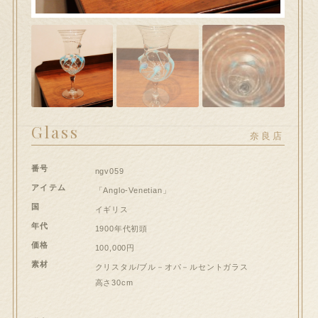
hi大和郡山店へのお問い合わせ
問い合わせ
送信フォームが開きます）
ート
Glass
奈良店
ンプルページ
番号
ngv059
スト
アイテム
「Anglo-Venetian」
国
イギリス
イアカウント
年代
1900年代初頭
価格
100,000円
和郡山店
素材
クリスタル/ブル－オパ－ルセントガラス
高さ30cm
払い