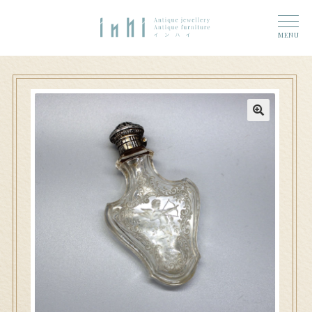
トップ
ナ
コ
ーム
MENU
ビ
ン
奈良店
ゲ
テ
6 (タイトルなし)
ー
ン
シ
ツ
大和郡山店
11 (タイトルなし)
ョ
へ
ン
ス
アクセス
へ
キ
ス
ッ
お問い合わせ
キ
プ
ッ
プ
Access
n h i 奈良店へのお問い合わせ