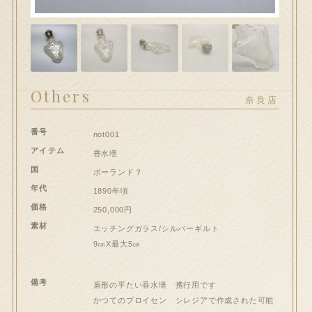
hi大和郡山店へのお問い合わせ
問い合わせ
送信フォームが開きます）
Others
奈良店
ート
番号
not001
ンプルページ
アイテム
香水壜
国
ポーランド？
スト
年代
1890年頃
価格
250,000円
イアカウント
素材
エッチングガラス/シルバーギルト
9㎝X最大5㎝
和郡山店
備考
盾形の平たい香水壜 携行用です
払い
かつてのプロイセン シレジアで作成された可能