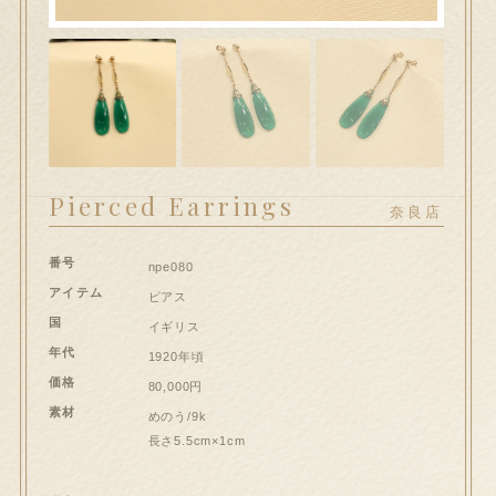
hi大和郡山店へのお問い合わせ
問い合わせ
送信フォームが開きます）
ート
Pierced Earrings
奈良店
ンプルページ
番号
npe080
スト
アイテム
ピアス
国
イギリス
イアカウント
年代
1920年頃
価格
80,000円
和郡山店
素材
めのう/9k
長さ5.5cm×1cm
払い