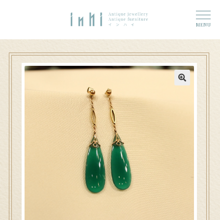
トップ
ナ
コ
ーム
MENU
ビ
ン
奈良店
ゲ
テ
6 (タイトルなし)
ー
ン
シ
ツ
大和郡山店
11 (タイトルなし)
ョ
へ
ン
ス
アクセス
へ
キ
ス
ッ
お問い合わせ
キ
プ
ッ
プ
Access
n h i 奈良店へのお問い合わせ