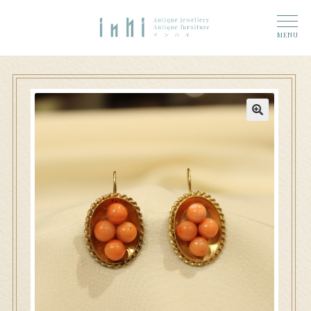
トップ
ナ
コ
ーム
MENU
ビ
ン
奈良店
ゲ
テ
6 (タイトルなし)
ー
ン
シ
ツ
大和郡山店
11 (タイトルなし)
ョ
へ
ン
ス
アクセス
へ
キ
ス
ッ
お問い合わせ
キ
プ
ッ
プ
Access
n h i 奈良店へのお問い合わせ