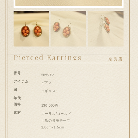
hi大和郡山店へのお問い合わせ
問い合わせ
送信フォームが開きます）
ート
Pierced Earrings
奈良店
ンプルページ
番号
npe095
スト
アイテム
ピアス
国
イギリス
イアカウント
年代
価格
130,000円
素材
コーラル/ゴールド
和郡山店
小鳥の巣モチーフ
2.8cm×1.5cm
払い