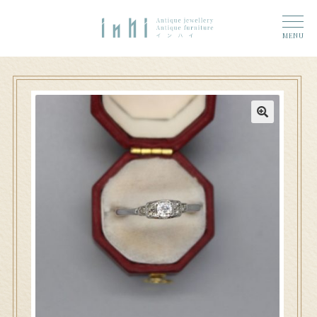
トップ
ナ
コ
ーム
MENU
ビ
ン
奈良店
ゲ
テ
6 (タイトルなし)
ー
ン
シ
ツ
大和郡山店
11 (タイトルなし)
ョ
へ
ン
ス
アクセス
へ
キ
ス
ッ
お問い合わせ
キ
プ
ッ
プ
Access
n h i 奈良店へのお問い合わせ