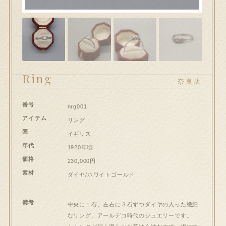
hi大和郡山店へのお問い合わせ
問い合わせ
送信フォームが開きます）
Ring
ート
奈良店
番号
ンプルページ
nrg001
アイテム
リング
国
スト
イギリス
年代
1920年頃
価格
イアカウント
230,000円
素材
ダイヤ/ホワイトゴールド
和郡山店
備考
中央に１石、左右に３石ずつダイヤの入った繊細
払い
なリング。アールデコ時代のジュエリーです。