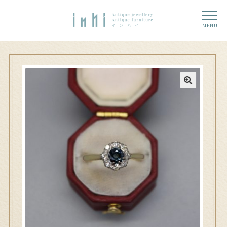
トップ
ナ
コ
ーム
MENU
ビ
ン
奈良店
ゲ
テ
6 (タイトルなし)
ー
ン
シ
ツ
大和郡山店
11 (タイトルなし)
ョ
へ
ン
ス
アクセス
へ
キ
ス
ッ
お問い合わせ
キ
プ
ッ
プ
Access
n h i 奈良店へのお問い合わせ