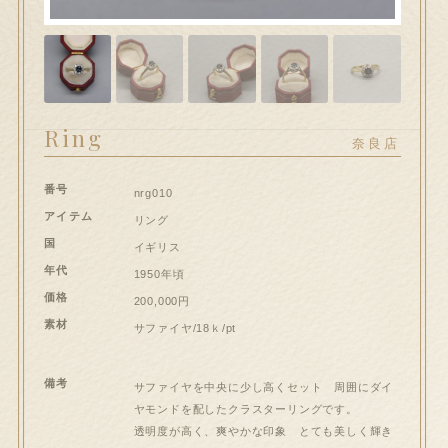
hi大和郡山店へのお問い合わせ
問い合わせ
送信フォームが開きます）
Ring
奈良店
ート
番号
nrg010
ンプルページ
アイテム
リング
国
イギリス
スト
年代
1950年頃
価格
200,000円
イアカウント
素材
サファイヤ/18ｋ/pt
和郡山店
備考
サファイヤを中央に少し高くセット 周囲にダイ
ヤモンドを配したクラスターリングです。
払い
透明度が高く、爽やかな印象 とても美しく輝き