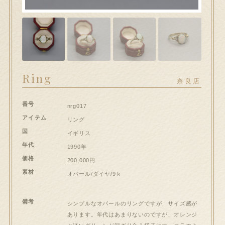
hi大和郡山店へのお問い合わせ
問い合わせ
送信フォームが開きます）
Ring
ート
奈良店
番号
ンプルページ
nrg017
アイテム
リング
国
スト
イギリス
年代
1990年
価格
イアカウント
200,000円
素材
オパール/ダイヤ/9ｋ
和郡山店
備考
シンプルなオパールのリングですが、サイズ感が
払い
あります。年代はあまりないのですが、オレンジ