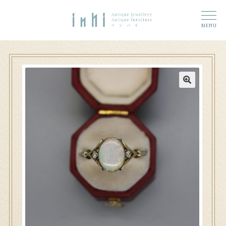
トップ
ナ
コ
ーム
MENU
ビ
ン
奈良店
ゲ
テ
6 (タイトルなし)
ー
ン
シ
ツ
大和郡山店
11 (タイトルなし)
ョ
へ
ン
ス
アクセス
へ
キ
ス
ッ
お問い合わせ
キ
プ
ッ
プ
Access
n h i 奈良店へのお問い合わせ