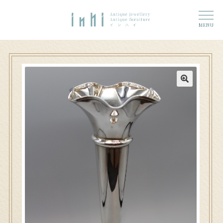
トップ
ナ
コ
ーム
MENU
ビ
ン
奈良店
ゲ
テ
6 (タイトルなし)
ー
ン
シ
ツ
大和郡山店
11 (タイトルなし)
ョ
へ
ン
ス
アクセス
へ
キ
ス
ッ
お問い合わせ
キ
プ
ッ
プ
Access
n h i 奈良店へのお問い合わせ