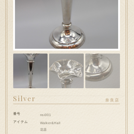
hi大和郡山店へのお問い合わせ
問い合わせ
送信フォームが開きます）
ート
ンプルページ
スト
イアカウント
Silver
奈良店
和郡山店
番号
nsi001
アイテム
Walker&Hall
払い
花器