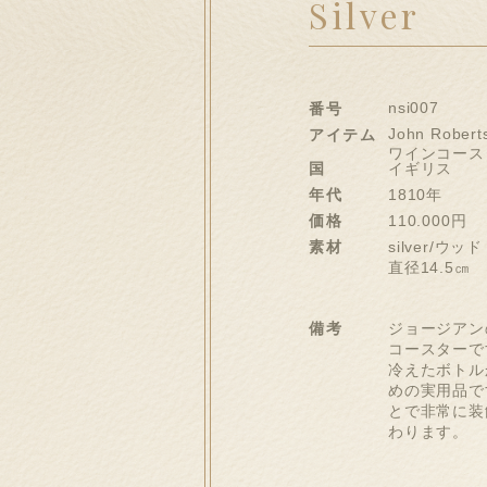
Silver
nsi007
番号
John Robert
アイテム
ワインコース
国
イギリス
年代
1810年
価格
110.000円
素材
silver/ウッド
直径14.5㎝
備考
ジョージアン
コースターで
冷えたボトル
めの実用品で
とで非常に装
わります。