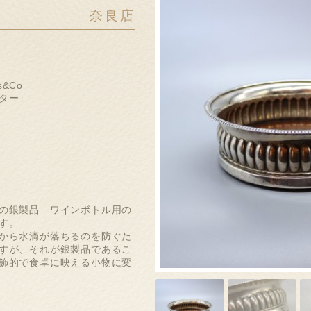
奈良店
s&Co
ター
の銀製品 ワインボトル用の
す。
から水滴が落ちるのを防ぐた
すが、それが銀製品であるこ
飾的で食卓に映える小物に変