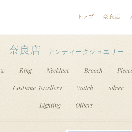
トップ
奈良店
お問い合
 奈良店へのお問い合わせ
inhi大和郡山店へのお問い合わせ
（送信フ
奈良店
アンティークジュエリー
ew
Ring
Necklace
Brooch
Piece
Costume Jewellery
Watch
Silver
Lighting
Others