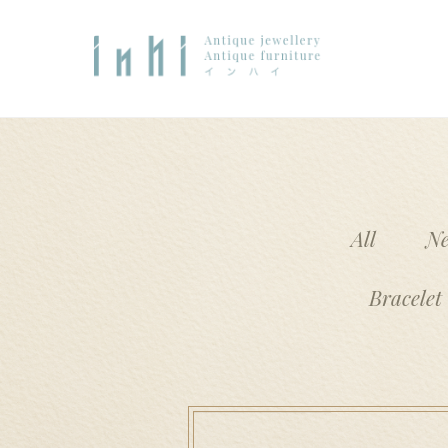
ナ
コ
ビ
ン
Access
ゲ
テ
(タイトルなし)
#111 (タイトルなし)
i n h i
ー
ン
シ
ツ
ョ
へ
ン
ス
へ
キ
All
N
ント
大和郡山店
支払い
ス
ッ
キ
プ
Bracelet
ッ
プ